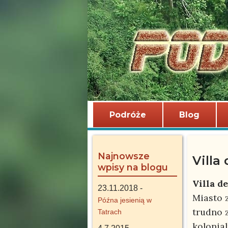
Podróże
Blog
Najnowsze
Villa
wpisy na blogu
Villa d
23.11.2018 -
Miasto 
Późna jesienią w
trudno 
Tatrach
kolonia