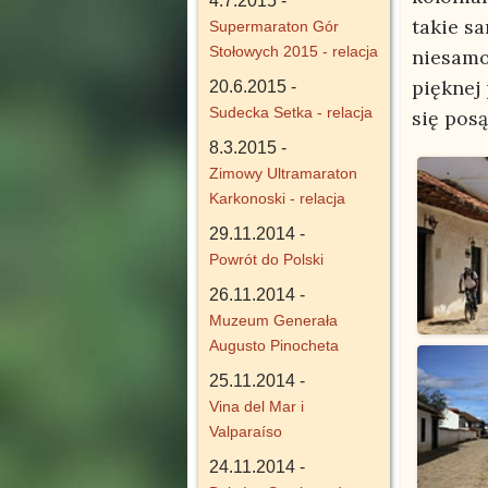
4.7.2015 -
takie s
Supermaraton Gór
Stołowych 2015 - relacja
niesamo
pięknej
20.6.2015 -
Sudecka Setka - relacja
się posą
8.3.2015 -
Zimowy Ultramaraton
Karkonoski - relacja
29.11.2014 -
Powrót do Polski
26.11.2014 -
Muzeum Generała
Augusto Pinocheta
25.11.2014 -
Vina del Mar i
Valparaíso
24.11.2014 -