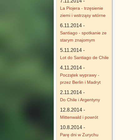
7.11.2014 -
La Piojera - trzęsienie
ziemi i wstrząsy wtórne
6.11.2014 -
Santiago - spotkanie ze
starym znajomym
5.11.2014 -
Lot do Santiago de Chile
4.11.2014 -
Początek wyprawy -
przez Berlin i Madryt
2.11.2014 -
Do Chile i Argentyny
12.8.2014 -
Mittenwald i powrót
10.8.2014 -
Parę dni w Zurychu