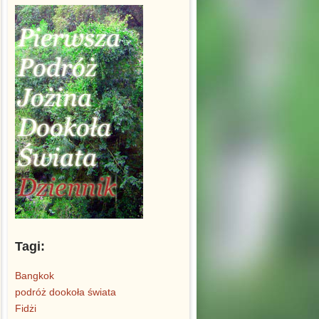
Tagi:
Bangkok
podróż dookoła świata
Fidżi