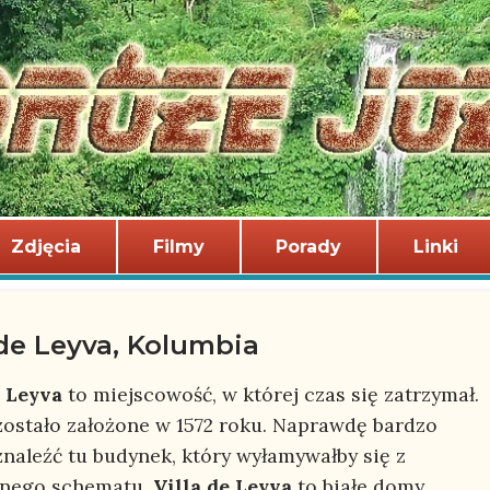
Zdjęcia
Filmy
Porady
Linki
 de Leyva, Kolumbia
e Leyva
to miejscowość, w której czas się zatrzymał.
zostało założone w 1572 roku. Naprawdę bardzo
znaleźć tu budynek, który wyłamywałby się z
lnego schematu.
Villa de Leyva
to białe domy,