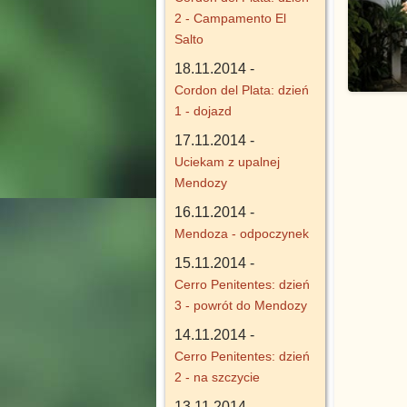
2 - Campamento El
Salto
18.11.2014 -
Cordon del Plata: dzień
1 - dojazd
17.11.2014 -
Uciekam z upalnej
Mendozy
16.11.2014 -
Mendoza - odpoczynek
15.11.2014 -
Cerro Penitentes: dzień
3 - powrót do Mendozy
14.11.2014 -
Cerro Penitentes: dzień
2 - na szczycie
13.11.2014 -