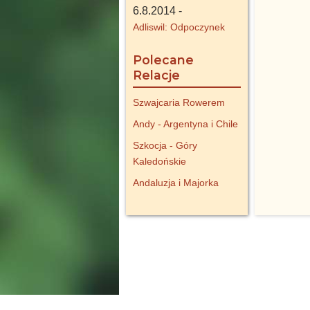
6.8.2014 -
Adliswil: Odpoczynek
Polecane
Relacje
Szwajcaria Rowerem
Andy - Argentyna i Chile
Szkocja - Góry
Kaledońskie
Andaluzja i Majorka