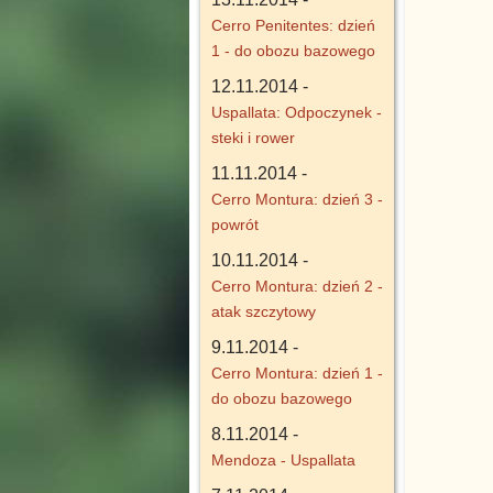
Cerro Penitentes: dzień
1 - do obozu bazowego
12.11.2014 -
Uspallata: Odpoczynek -
steki i rower
11.11.2014 -
Cerro Montura: dzień 3 -
powrót
10.11.2014 -
Cerro Montura: dzień 2 -
atak szczytowy
9.11.2014 -
Cerro Montura: dzień 1 -
do obozu bazowego
8.11.2014 -
Mendoza - Uspallata