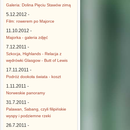
Galeria: Dolina Pięciu Stawów zimą
5.12.2012 -
Film: rowerem po Majorce
11.10.2012 -
Majorka - galeria zdjęć
7.12.2011 -
Szkocja, Highlands - Relacja z
wędrówki Glasgow - Butt of Lewis
17.11.2011 -
Podróż dookoła świata - koszt
1.11.2011 -
Norweskie panoramy
31.7.2011 -
Palawan, Sabang, czyli filipińskie
wyspy i podziemne rzeki
26.7.2011 -