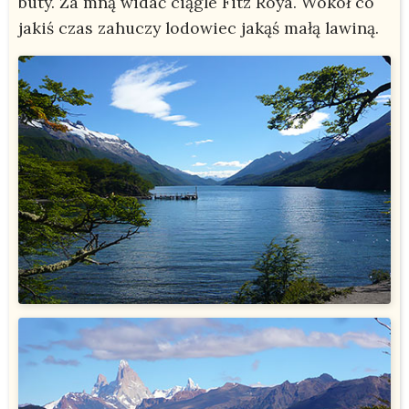
buty. Za mną widać ciągle Fitz Roya. Wokół co
jakiś czas zahuczy lodowiec jakąś małą lawiną.