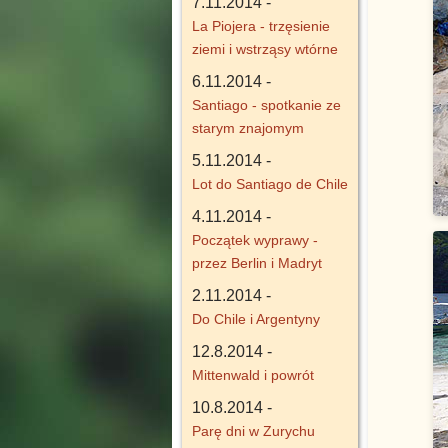
7.11.2014 -
La Piojera - trzęsienie
ziemi i wstrząsy wtórne
6.11.2014 -
Santiago - spotkanie ze
starym znajomym
5.11.2014 -
Lot do Santiago de Chile
4.11.2014 -
Początek wyprawy -
przez Berlin i Madryt
2.11.2014 -
Do Chile i Argentyny
12.8.2014 -
Mittenwald i powrót
10.8.2014 -
Parę dni w Zurychu