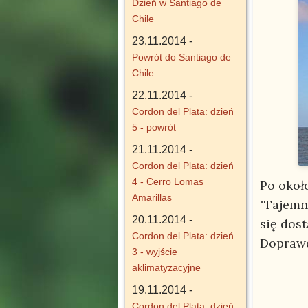
Dzień w Santiago de
Chile
23.11.2014 -
Powrót do Santiago de
Chile
22.11.2014 -
Cordon del Plata: dzień
5 - powrót
21.11.2014 -
Cordon del Plata: dzień
4 - Cerro Lomas
Po okoł
Amarillas
"Tajemni
20.11.2014 -
się dost
Cordon del Plata: dzień
Doprawd
3 - wyjście
aklimatyzacyjne
19.11.2014 -
Cordon del Plata: dzień