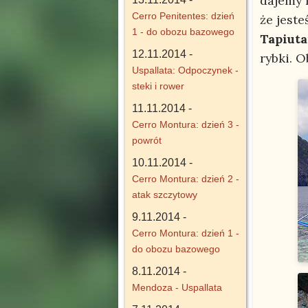
dajemy n
Cerro Penitentes: dzień
że jest
1 - do obozu bazowego
Tapiut
12.11.2014 -
rybki. O
Uspallata: Odpoczynek -
steki i rower
11.11.2014 -
Cerro Montura: dzień 3 -
powrót
10.11.2014 -
Cerro Montura: dzień 2 -
atak szczytowy
9.11.2014 -
Cerro Montura: dzień 1 -
do obozu bazowego
8.11.2014 -
Mendoza - Uspallata