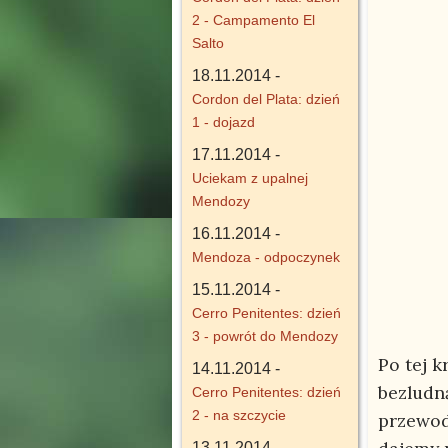
2 - Campamento El
Salto
18.11.2014 -
Cordon del Plata: dzień
1 - dojazd
17.11.2014 -
Uciekam z upalnej
Mendozy
16.11.2014 -
Mendoza - odpoczynek
15.11.2014 -
Cerro Penitentes: dzień
3 - powrót do Mendozy
Po tej 
14.11.2014 -
bezludn
Cerro Penitentes: dzień
2 - na szczycie
przewod
13.11.2014 -