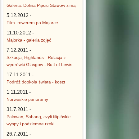
Galeria: Dolina Pięciu Stawów zimą
5.12.2012 -
Film: rowerem po Majorce
11.10.2012 -
Majorka - galeria zdjęć
7.12.2011 -
Szkocja, Highlands - Relacja z
wędrówki Glasgow - Butt of Lewis
17.11.2011 -
Podróż dookoła świata - koszt
1.11.2011 -
Norweskie panoramy
31.7.2011 -
Palawan, Sabang, czyli filipińskie
wyspy i podziemne rzeki
26.7.2011 -