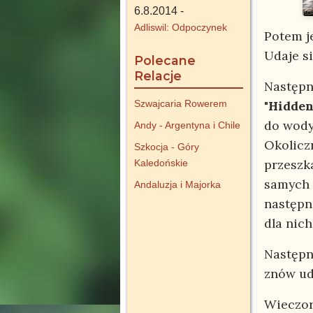
6.8.2014 -
Adliswil: Odpoczynek
Potem j
Udaje s
Polecane
Relacje
Następn
Szwajcaria Rowerem
"
Hidden
do wody
Andy - Argentyna i Chile
Okolicz
Szkocja - Góry
przeszk
Kaledońskie
samych 
Andaluzja i Majorka
następn
dla nich
Następn
znów ud
Wieczor