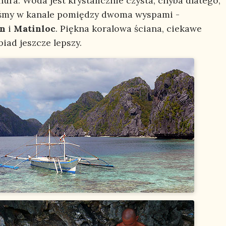
ura. Woda jest krystalicznie czysta, chyba dlatego,
eśmy w kanale pomiędzy dwoma wyspami -
an
i
Matinloc
. Piękna koralowa ściana, ciekawe
biad jeszcze lepszy.