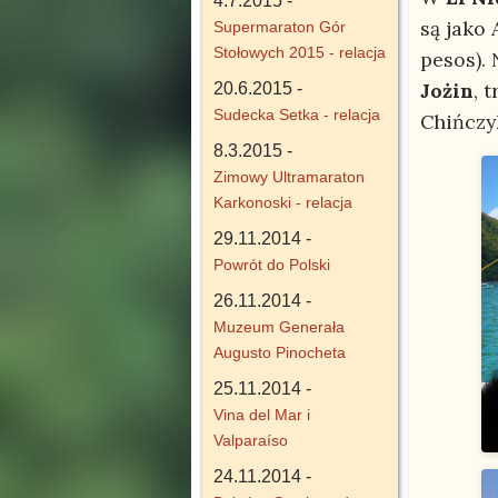
4.7.2015 -
są jako 
Supermaraton Gór
Stołowych 2015 - relacja
pesos).
Jożin
, 
20.6.2015 -
Sudecka Setka - relacja
Chińczy
8.3.2015 -
Zimowy Ultramaraton
Karkonoski - relacja
29.11.2014 -
Powrót do Polski
26.11.2014 -
Muzeum Generała
Augusto Pinocheta
25.11.2014 -
Vina del Mar i
Valparaíso
24.11.2014 -