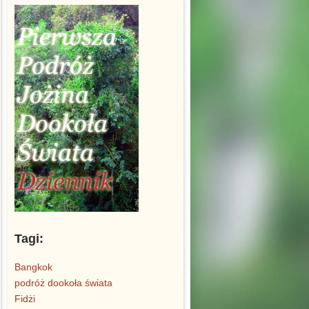
Tagi:
Bangkok
podróż dookoła świata
Fidżi