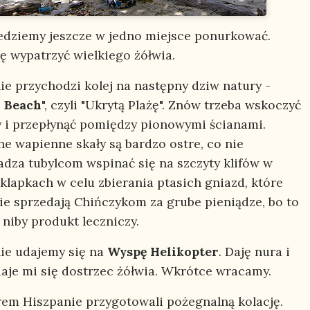
edziemy jeszcze w jedno miejsce ponurkować.
ię wypatrzyć wielkiego żółwia.
ie przychodzi kolej na następny dziw natury -
 Beach
", czyli "Ukrytą Plażę". Znów trzeba wskoczyć
 i przepłynąć pomiędzy pionowymi ścianami.
ne wapienne skały są bardzo ostre, co nie
adza tubylcom wspinać się na szczyty klifów w
klapkach w celu zbierania ptasich gniazd, które
ie sprzedają Chińczykom za grube pieniądze, bo to
 niby produkt leczniczy.
ie udajemy się na
Wyspę Helikopter
. Daję nura i
aje mi się dostrzec żółwia. Wkrótce wracamy.
em Hiszpanie przygotowali pożegnalną kolację.