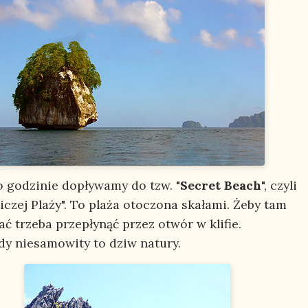
o godzinie dopływamy do tzw. "
Secret Beach
", czyli
czej Plaży". To plaża otoczona skałami. Żeby tam
ać trzeba przepłynąć przez otwór w klifie.
y niesamowity to dziw natury.