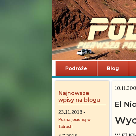
Podróże
Blog
10.11.20
Najnowsze
wpisy na blogu
El Nid
23.11.2018 -
Wyc
Późna jesienią w
Tatrach
W
El N