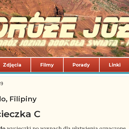
Zdjęcia
Filmy
Porady
Linki
09
o, Filipiny
ieczka C
ido
wycieczki po wyspach dla ułatwienia oznaczone