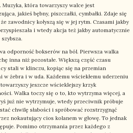
. Muzyka, która towarzyszy walce jest
ująca, jakieś bębny, piszczałki, cymbałki. Zdaje się
że zawodnicy kołyszą się w jej rytm. Czasami jakby
przyspieszała i wtedy akcja też jakby automatycznie
ę szybsza.
a odporność bokserów na ból. Pierwsza walka
chę inna niż pozostałe. Większą część czasu
cy stali w klinczu, kopiąc się na przemian
i w żebra i w uda. Każdemu wściekłemu uderzeniu
 towarzyszy jeszcze wścieklejszy krzyk
ości. Walka toczy się o to, kto wytrzyma więcej, a
ryś już nie wytrzymuje, wtedy przeciwnik próbuje
stać chwilę słabości i spróbować rozstrzygnąć
rzez nokautujący cios kolanem w głowę. To jednak
tępuje. Pomimo otrzymania przez każdego z