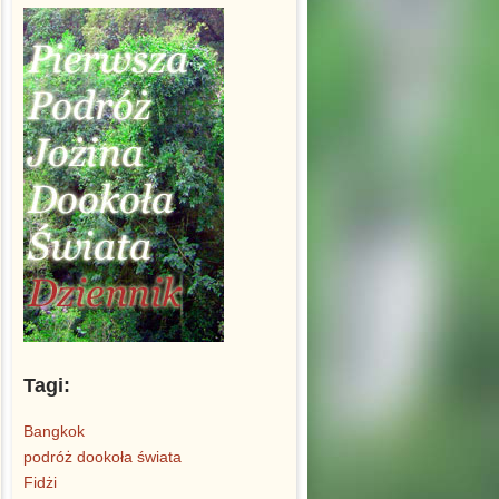
Tagi:
Bangkok
podróż dookoła świata
Fidżi