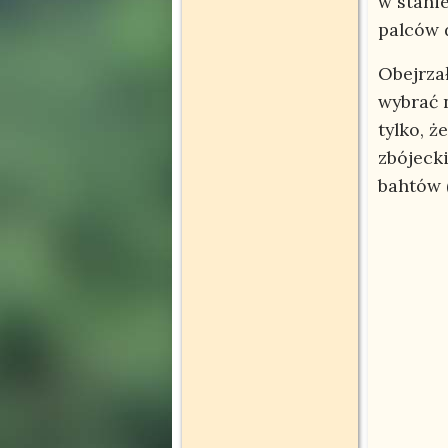
w stanie
palców 
Obejrzał
wybrać 
tylko, 
zbójeck
bahtów (