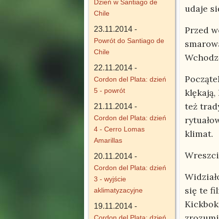
Dzień w Santiago de
udaje si
Chile
Przed w
23.11.2014 -
Powrót do Santiago de
smarowa
Chile
Wchodzę
22.11.2014 -
Począte
Cordon del Plata: dzień
5 - powrót
klękają,
też trad
21.11.2014 -
Cordon del Plata: dzień
rytuało
4 - Cerro Lomas
klimat.
Amarillas
Wreszci
20.11.2014 -
Cordon del Plata: dzień
Widział
3 - wyjście
się te f
aklimatyzacyjne
Kickboks
19.11.2014 -
zrozumia
Cordon del Plata: dzień