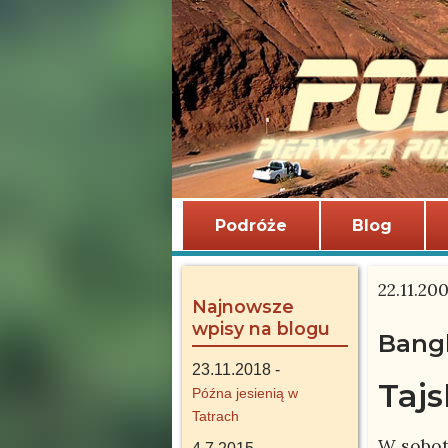
Podróże
Blog
22.11.20
Najnowsze
wpisy na blogu
Bangk
23.11.2018 -
Tajs
Późna jesienią w
Tatrach
W sobot