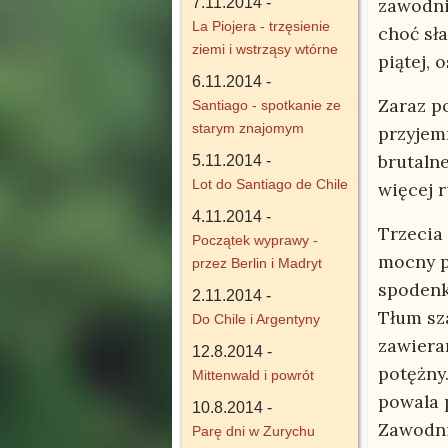
7.11.2014 -
zawodni
La Piojera - trzęsienie
choć sł
ziemi i wstrząsy wtórne
piątej, 
6.11.2014 -
Zaraz p
Santiago - spotkanie ze
starym znajomym
przyjem
brutalne
5.11.2014 -
Lot do Santiago de Chile
więcej r
4.11.2014 -
Trzecia 
Początek wyprawy -
mocny p
przez Berlin i Madryt
spodenk
2.11.2014 -
Tłum sza
Do Chile i Argentyny
zawieran
12.8.2014 -
potężny
Mittenwald i powrót
powala 
10.8.2014 -
Zawodni
Parę dni w Zurychu