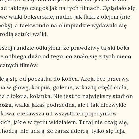
ać takiego czegoś jak na tych filmach. Oglądało się
e walki bokserskie, nudne jak flaki z olejem (nie
ocky
), a taekwondo na olimpiadzie wydawało się
rodią sztuki walki.
wszej rundzie odkryłem, że prawdziwy tajski boks
e odbiega dużo od tego, co znało się z tych nieco
ycznych filmów.
leją się od początku do końca. Akcja bez przerwy.
a w głowę, korpus, golenie, w każdą część ciała,
a z łokcia, kolanka. Nie jest to największy stadion
koku
, walka jakaś podrzędna, ale i tak niezwykle
kowa, ciekawsza od wszystkich pojedynków
ich, jakie w życiu widziałem. Tutaj nie czają się,
hodzą, nie udają, że zaraz uderzą, tylko się leją.