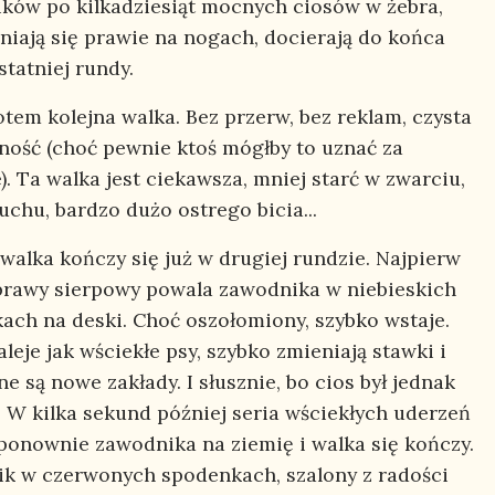
ków po kilkadziesiąt mocnych ciosów w żebra,
aniają się prawie na nogach, docierają do końca
ostatniej rundy.
otem kolejna walka. Bez przerw, bez reklam, czysta
ność (choć pewnie ktoś mógłby to uznać za
). Ta walka jest ciekawsza, mniej starć w zwarciu,
uchu, bardzo dużo ostrego bicia...
walka kończy się już w drugiej rundzie. Najpierw
rawy sierpowy powala zawodnika w niebieskich
ach na deski. Choć oszołomiony, szybko wstaje.
leje jak wściekłe psy, szybko zmieniają stawki i
e są nowe zakłady. I słusznie, bo cios był jednak
. W kilka sekund później seria wściekłych uderzeń
ponownie zawodnika na ziemię i walka się kończy.
k w czerwonych spodenkach, szalony z radości