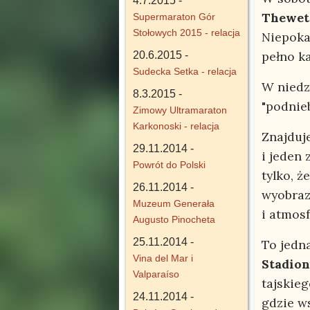
4.7.2015 -
Thewet
Supermaraton Gór
Stołowych 2015 - relacja
Niepoka
pełno ka
20.6.2015 -
Sudecka Setka - relacja
W niedz
8.3.2015 -
"podnie
Zimowy Ultramaraton
Karkonoski - relacja
Znajduj
29.11.2014 -
i jeden
Powrót do Polski
tylko, ż
26.11.2014 -
wyobraz
Muzeum Generała
i atmos
Augusto Pinocheta
25.11.2014 -
To jedna
Vina del Mar i
Stadion
Valparaíso
tajskie
24.11.2014 -
gdzie ws