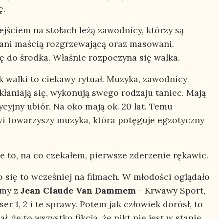
ę.
ejściem na stołach leżą zawodnicy, którzy są
ni maścią rozgrzewającą oraz masowani.
 do środka. Właśnie rozpoczyna się walka.
k walki to ciekawy rytuał. Muzyka, zawodnicy
 kłaniają się, wykonują swego rodzaju taniec. Mają
ycyjny ubiór. Na oko mają ok. 20 lat. Temu
wi towarzyszy muzyka, która potęguje egzotyczny
e to, na co czekałem, pierwsze zderzenie rękawic.
o się to wcześniej na filmach. W młodości oglądało
ilmy z
Jean Claude Van Dammem
- Krwawy Sport,
er 1, 2 i te sprawy. Potem jak człowiek dorósł, to
ł, że to wszystko fikcja, że nikt nie jest w stanie