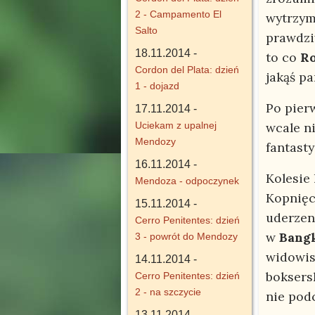
2 - Campamento El
wytrzym
Salto
prawdziw
18.11.2014 -
to co
R
Cordon del Plata: dzień
jakąś pa
1 - dojazd
Po pier
17.11.2014 -
Uciekam z upalnej
wcale ni
Mendozy
fantast
16.11.2014 -
Kolesie 
Mendoza - odpoczynek
Kopnięci
15.11.2014 -
uderzeni
Cerro Penitentes: dzień
w
Bang
3 - powrót do Mendozy
widowis
14.11.2014 -
boksersk
Cerro Penitentes: dzień
2 - na szczycie
nie podc
13.11.2014 -