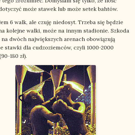
 tego zrozumieć. Domyślam się tylko, że ilość
dotyczyć może stawek lub może setek bahtów.
em 6 walk, ale czuję niedosyt. Trzeba się będzie
na kolejne walki, może na innym stadionie. Szkoda
że na dwóch największych arenach obowiązują
ie stawki dla cudzoziemców, czyli 1000-2000
90-180 zł).