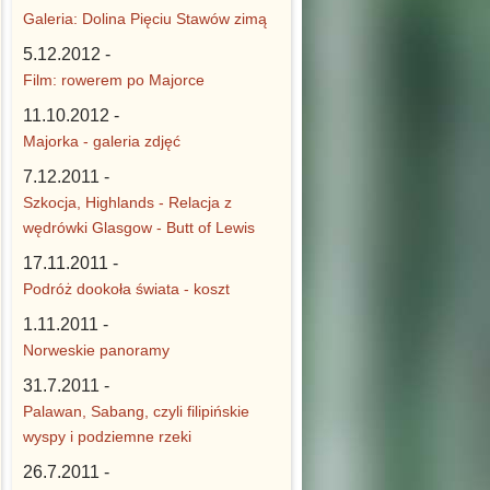
Galeria: Dolina Pięciu Stawów zimą
5.12.2012 -
Film: rowerem po Majorce
11.10.2012 -
Majorka - galeria zdjęć
7.12.2011 -
Szkocja, Highlands - Relacja z
wędrówki Glasgow - Butt of Lewis
17.11.2011 -
Podróż dookoła świata - koszt
1.11.2011 -
Norweskie panoramy
31.7.2011 -
Palawan, Sabang, czyli filipińskie
wyspy i podziemne rzeki
26.7.2011 -