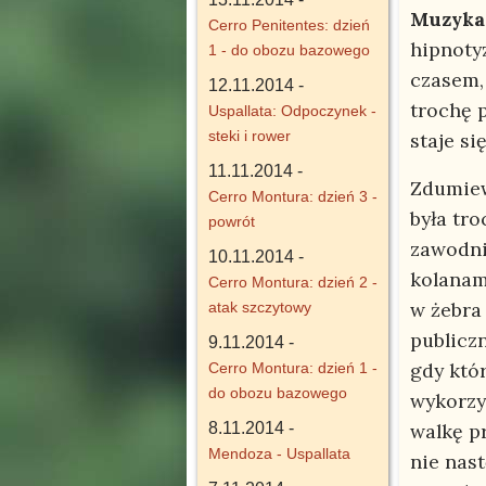
Muzyka
Cerro Penitentes: dzień
hipnotyz
1 - do obozu bazowego
czasem, 
12.11.2014 -
trochę 
Uspallata: Odpoczynek -
steki i rower
staje si
11.11.2014 -
Zdumiew
Cerro Montura: dzień 3 -
była tro
powrót
zawodni
10.11.2014 -
kolanam
Cerro Montura: dzień 2 -
w żebra
atak szczytowy
publiczn
9.11.2014 -
gdy któ
Cerro Montura: dzień 1 -
do obozu bazowego
wykorzy
8.11.2014 -
walkę p
Mendoza - Uspallata
nie nas