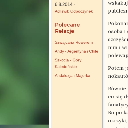
wskakuj
6.8.2014 -
publiczn
Adliswil: Odpoczynek
Pokonan
Polecane
Relacje
osoba i 
szczęśc
Szwajcaria Rowerem
nim i w
Andy - Argentyna i Chile
polewaj
Szkocja - Góry
Kaledońskie
Potem j
nokautó
Andaluzja i Majorka
Równie 
co się 
fanatyc
Bo po k
okrzyki,