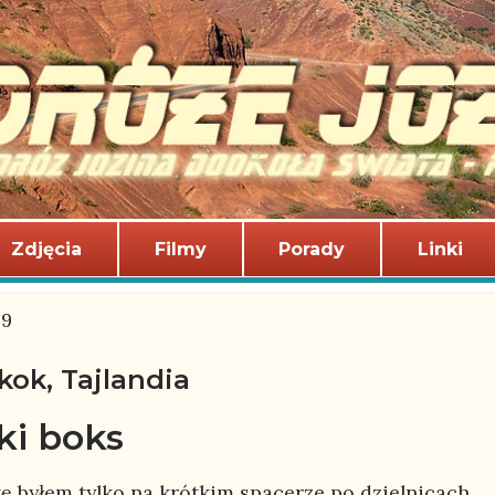
Zdjęcia
Filmy
Porady
Linki
09
ok, Tajlandia
ki boks
ę byłem tylko na krótkim spacerze po dzielnicach