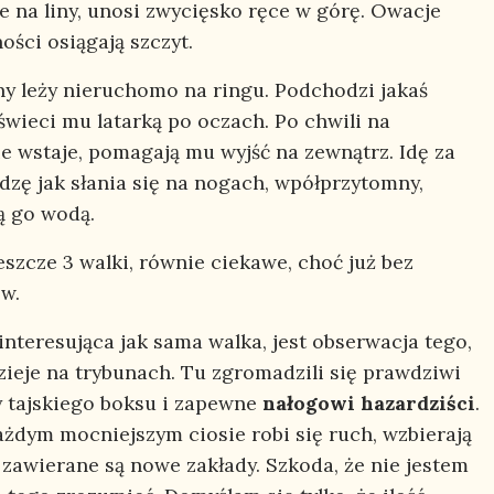
e na liny, unosi zwycięsko ręce w górę. Owacje
ości osiągają szczyt.
y leży nieruchomo na ringu. Podchodzi jakaś
świeci mu latarką po oczach. Po chwili na
ie wstaje, pomagają mu wyjść na zewnątrz. Idę za
idzę jak słania się na nogach, wpółprzytomny,
ą go wodą.
eszcze 3 walki, równie ciekawe, choć już bez
w.
interesująca jak sama walka, jest obserwacja tego,
dzieje na trybunach. Tu zgromadzili się prawdziwi
y tajskiego boksu i zapewne
nałogowi hazardziści
.
ażdym mocniejszym ciosie robi się ruch, wzbierają
 zawierane są nowe zakłady. Szkoda, że nie jestem