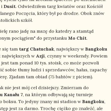
i
Dusit
. Odwiedziłem targ kwiatów oraz Kościół
lanego Poczęcia, który był po drodze. Obok znów
tolickich szkół.
ielę rano jadę na mszę do katedry a stamtąd
bnym pociągiem" do przystanku
Mo Chit
.
e się tam
targ Chatuchak
, największy w
Bangkoku
 z największych w
Azji
, czynny w weekendy. Powiem
e jest tam ponad 10 tys. stoisk, co może pozwoli
ić sobie tłumy ludzi i sprzedawców, hałas, zapachy
ferę. Zjadam tam obiad (75 bahtów z piciem).
k nie jest mój cel dzisiejszy. Zmierzam do
u Kanału 7
, na którym odbywają się turnieje
go boksu. To jedyny znany mi stadion w
Bangkoku
,
tęp jest za darmo. Trochę ciężko go znaleźć, ale