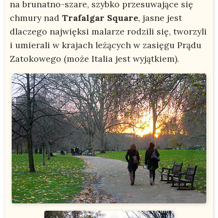
na brunatno-szare, szybko przesuwające się
chmury nad
Trafalgar Square
, jasne jest
dlaczego najwięksi malarze rodzili się, tworzyli
i umierali w krajach leżących w zasięgu Prądu
Zatokowego (może Italia jest wyjątkiem).