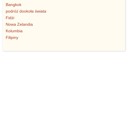
Bangkok
podróż dookoła świata
Fidżi
Nowa Zelandia
Kolumbia
Filipiny
© Jożin Entertainment 2010-2026. Wszelkie prawa
zastrzeżone.