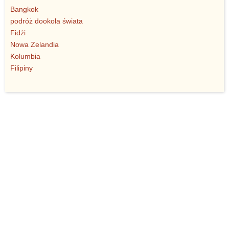
Bangkok
podróż dookoła świata
Fidżi
Nowa Zelandia
Kolumbia
Filipiny
© Jożin Entertainment 2010-2026. Wszelkie prawa
zastrzeżone.